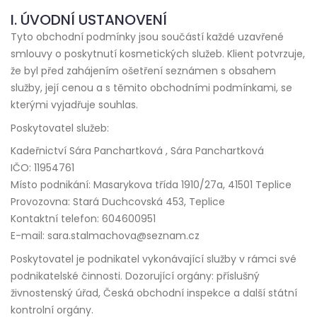
I. ÚVODNÍ USTANOVENÍ
Tyto obchodní podmínky jsou součástí každé uzavřené
smlouvy o poskytnutí kosmetických služeb. Klient potvrzuje,
že byl před zahájením ošetření seznámen s obsahem
služby, její cenou a s těmito obchodními podmínkami, se
kterými vyjadřuje souhlas.
Poskytovatel služeb:
Kadeřnictví Sára Panchartková , Sára Panchartková
IČO: 11954761
Místo podnikání: Masarykova třída 1910/27a, 41501 Teplice
Provozovna: Stará Duchcovská 453, Teplice
Kontaktní telefon: 604600951
E-mail: sara.stalmachova@seznam.cz
Poskytovatel je podnikatel vykonávající služby v rámci své
podnikatelské činnosti. Dozorující orgány: příslušný
živnostenský úřad, Česká obchodní inspekce a další státní
kontrolní orgány.