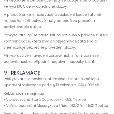
Při nedodržení 24hodinové lhůty se účtuje storno poplatek
ve výši 100% ceny objednané služby.
V případě on-line rezervace a zaplacení kauce tato při
nedodržení 24hodinové lhůty propadá ve prospěch
poskytovatele služeb.
Poskytovatel může odstoupit od smlouvy v případě zjištění
kontraindikace, která byla při objednávce zatajená a
znemožňuje bezpečné provedení služby.
Při nepravdivém uvedení zdravotních informací nese
odpovědnost za případné negativní následky klient.
VI. REKLAMACE
Poskytovatel je povinen informovat klienta o způsobu
uplatnění reklamace podle § 13 zákona č. 634/1992 Sb.
Reklamace se přijímají:
• V provozovně Stará Duchcovská 453, Teplice
• V sídle podnikání Masarykova třída 1910/27a, 41501 Teplice
Poskytovatel vydá písemné potvrzení o přijetí reklamace s