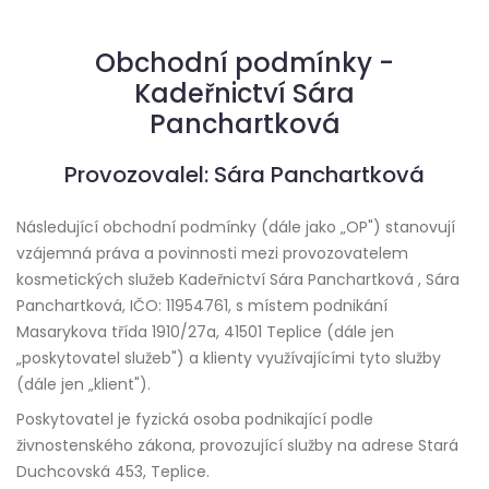
Obchodní podmínky -
Kadeřnictví Sára
Panchartková
Provozovalel: Sára Panchartková
Následující obchodní podmínky (dále jako „OP") stanovují
vzájemná práva a povinnosti mezi provozovatelem
kosmetických služeb Kadeřnictví Sára Panchartková , Sára
Panchartková, IČO: 11954761, s místem podnikání
Masarykova třída 1910/27a, 41501 Teplice (dále jen
„poskytovatel služeb") a klienty využívajícími tyto služby
(dále jen „klient").
Poskytovatel je fyzická osoba podnikající podle
živnostenského zákona, provozující služby na adrese Stará
Duchcovská 453, Teplice.