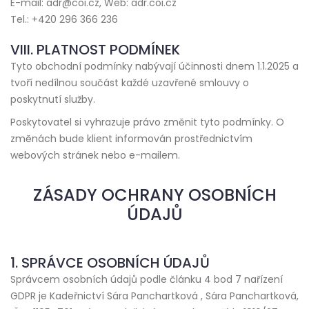
E-mail: adr@coi.cz, Web: adr.coi.cz
Tel.: +420 296 366 236
VIII. PLATNOST PODMÍNEK
Tyto obchodní podmínky nabývají účinnosti dnem 1.1.2025 a
tvoří nedílnou součást každé uzavřené smlouvy o
poskytnutí služby.
Poskytovatel si vyhrazuje právo změnit tyto podmínky. O
změnách bude klient informován prostřednictvím
webových stránek nebo e-mailem.
ZÁSADY OCHRANY OSOBNÍCH
ÚDAJŮ
1. SPRÁVCE OSOBNÍCH ÚDAJŮ
Správcem osobních údajů podle článku 4 bod 7 nařízení
GDPR je Kadeřnictví Sára Panchartková , Sára Panchartková,