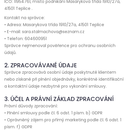
IČO: 11954761, místo podnikání Masarykova třída 1910/27a,
41501 Teplice .
Kontakt na správce:
• Adresa: Masarykova třída 1910/27a, 41501 Teplice
• E-mail: sara.stalmachova@seznam.cz
• Telefon: 604600951
Správce nejmenoval pověřence pro ochranu osobních
údajů.
2. ZPRACOVÁVANÉ ÚDAJE
Správce zpracovává osobní údaje poskytnuté klientem
nebo získané při plnění objednávky, konkrétně identifikační
a kontaktní údaje nezbytné pro vykonání smlouvy.
3. ÚČEL A PRÁVNÍ ZÁKLAD ZPRACOVÁNÍ
Právní důvody zpracování:
• Plnění smlouvy podle čl. 6 odst. 1 písm. b) GDPR
• Oprávněný zájem pro přímý marketing podle čl. 6 odst. 1
písm. f) GDPR